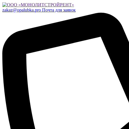
zakaz@opalubka.pro
Почта для заявок