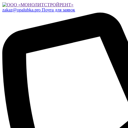
zakaz@opalubka.pro
Почта для заявок