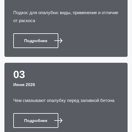
Подкос для опалубки: виды, применение и отличие
от раскоса
Маслов Владимир
-
01 Декабря 2025
Подробнее
Делали монолитный каркас для склада, арендовали
комплект опалубки перекрытий и стен. Цены
адекватные, оформление договора заняло минут
десять, всё чётко. Доставку сделали оперативно,
03
утром оплатили, к вечеру оборудование уже было на
площадке. Возврат прошёл спокойно, посмотрели,
Июня 2026
что всё на месте, приняли без нервов и задержек.
Очень приятно работать с людьми, которые дорожат
Чем смазывают опалубку перед заливкой бетона
клиентами и не устраивают споров по мелочам.
Подробнее