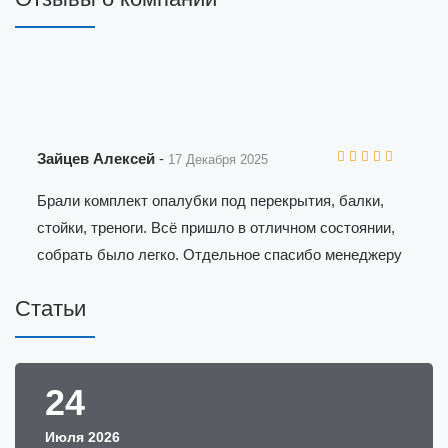
Зайцев Алексей
-
17 Декабря 2025
Брали комплект опалубки под перекрытия, балки,
стойки, треноги. Всё пришло в отличном состоянии,
собрать было легко. Отдельное спасибо менеджеру
за быструю реакцию, согласовали заказ утром, а
Статьи
после обеда уже выгружали материал на объекте.
Когда сдавали обратно, приёмщик всё проверил
быстро, без придирок, залог вернули полностью.
Теперь рекомендую компанию коллегам, потому что
24
приятно, когда всё по-честному и без сюрпризов.
Июля 2026