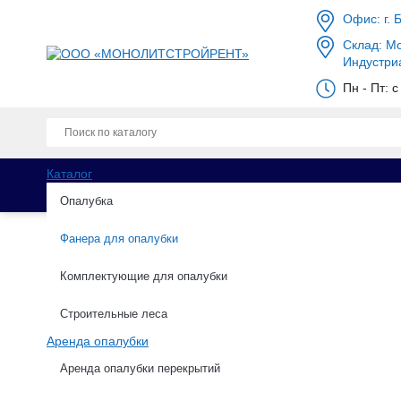
Офис: г. 
Склад: Мо
Индустри
Пн - Пт: 
Каталог
Опалубка
Фанера для опалубки
Комплектующие для опалубки
Каталог
Фанера для опалубки
Ламинирова
Строительные леса
Аренда опалубки
Ламинированная фанер
Аренда опалубки перекрытий