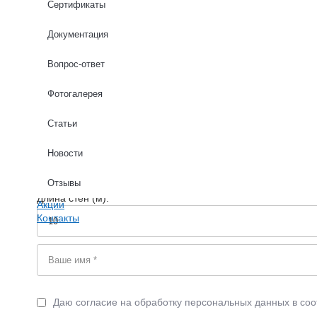
Сертификаты
Гладкая
Документация
Вопрос-ответ
Расчет опалубки стен
Фотогалерея
Статьи
Высота стен (м): *
Новости
Отзывы
Длина стен (м): *
Акции
Контакты
Даю согласие на обработку персональных данных в соо