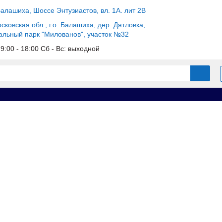
Балашиха, Шоссе Энтузиастов, вл. 1А. лит 2В
сковская обл., г.о. Балашиха, дер. Дятловка,
альный парк "Милованов", участок №32
c 9:00 - 18:00 Сб - Вс: выходной
нная фанера для опалубки
Ламинированная фанера 12X1220X2440 С
а 12X1220X2440 Сорт 1/1