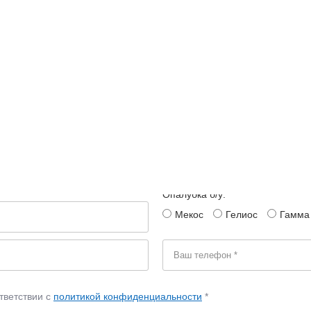
Да
Опалубка перефанерованная:
Мекос
Гелиос
Гамма
Опалубка б/у:
Мекос
Гелиос
Гамма
тветствии с
политикой конфиденциальности
*