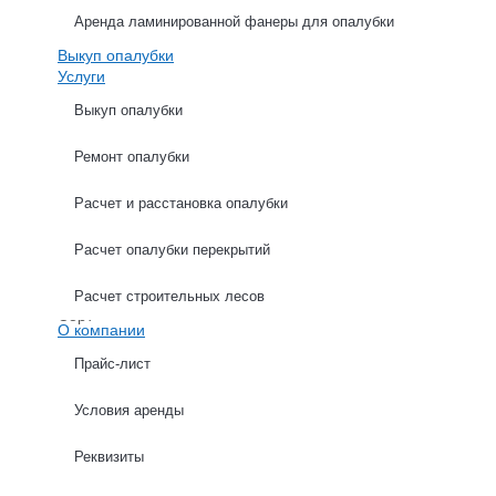
Аренда ламинированной фанеры для опалубки
Выкуп опалубки
Услуги
Выкуп опалубки
Ремонт опалубки
ХАРАКТЕРИСТИКИ
ОПИСАНИЕ
Расчет и расстановка опалубки
Расчет опалубки перекрытий
Страна производства
Назначение
Расчет строительных лесов
Сорт
О компании
Толщина
Прайс-лист
Ламинированная
Условия аренды
Влагостойкая
Размер листа
Реквизиты
Поверхность