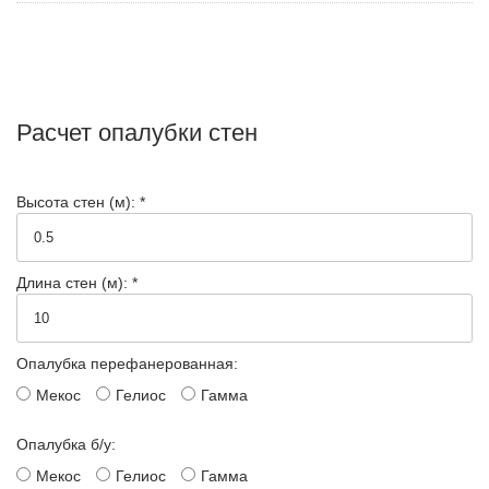
Расчет опалубки стен
Высота стен (м): *
Длина стен (м): *
Опалубка перефанерованная:
Мекос
Гелиос
Гамма
Опалубка б/у:
Мекос
Гелиос
Гамма