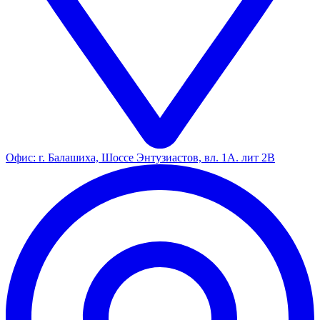
Офис: г. Балашиха, Шоссе Энтузиастов, вл. 1А. лит 2В