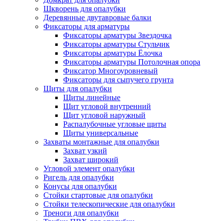
Шкворень для опалубки
Деревянные двутавровые балки
Фиксаторы для арматуры
Фиксаторы арматуры Звездочка
Фиксаторы арматуры Стульчик
Фиксаторы арматуры Ёлочка
Фиксаторы арматуры Потолочная опора
Фиксатор Многоуровневый
Фиксаторы для сыпучего грунта
Щиты для опалубки
Щиты линейные
Щит угловой внутренний
Щит угловой наружный
Распалубочные угловые щиты
Щиты универсальные
Захваты монтажные для опалубки
Захват узкий
Захват широкий
Угловой элемент опалубки
Ригель для опалубки
Конусы для опалубки
Стойки стартовые для опалубки
Стойки телескопические для опалубки
Треноги для опалубки