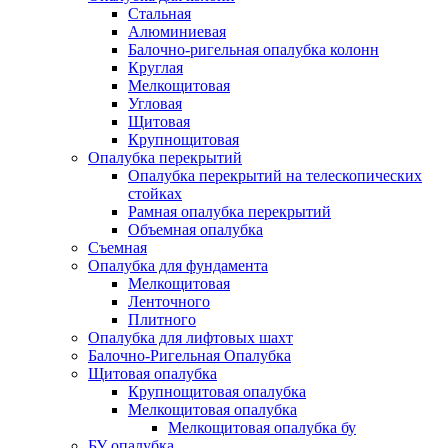
Стальная
Алюминиевая
Балочно-ригельная опалубка колонн
Круглая
Мелкощитовая
Угловая
Щитовая
Крупнощитовая
Опалубка перекрытий
Опалубка перекрытий на телескопических
стойках
Рамная опалубка перекрытий
Объемная опалубка
Съемная
Опалубка для фундамента
Мелкощитовая
Ленточного
Плитного
Опалубка для лифтовых шахт
Балочно-Ригельная Опалубка
Щитовая опалубка
Крупнощитовая опалубка
Мелкощитовая опалубка
Мелкощитовая опалубка бу
БУ опалубка