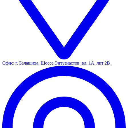
Офис: г. Балашиха, Шоссе Энтузиастов, вл. 1А. лит 2В