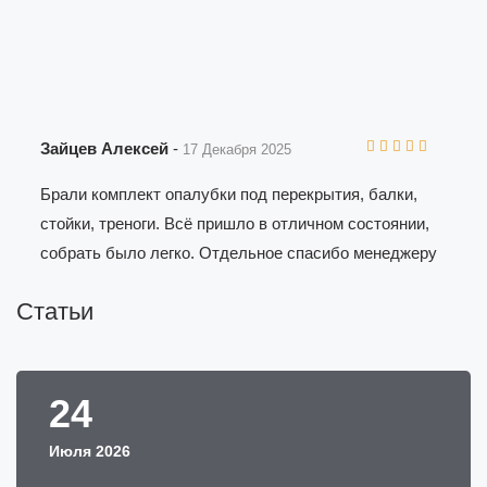
Зайцев Алексей
-
17 Декабря 2025
Брали комплект опалубки под перекрытия, балки,
стойки, треноги. Всё пришло в отличном состоянии,
собрать было легко. Отдельное спасибо менеджеру
за быструю реакцию, согласовали заказ утром, а
Статьи
после обеда уже выгружали материал на объекте.
Когда сдавали обратно, приёмщик всё проверил
быстро, без придирок, залог вернули полностью.
Теперь рекомендую компанию коллегам, потому что
24
приятно, когда всё по-честному и без сюрпризов.
Июля 2026