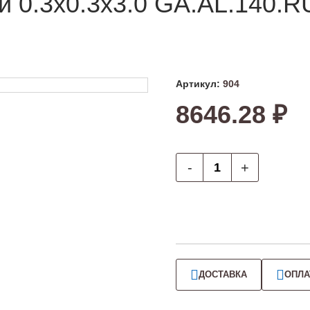
й 0.3х0.3х3.0 GA.AL.140.R
Артикул:
904
8646.28 ₽
-
+
ДОСТАВКА
ОПЛА