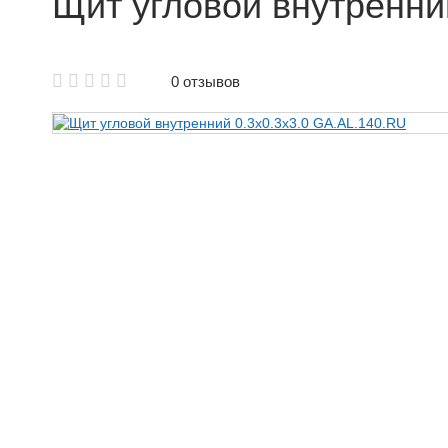
Щит угловой внутренни
Аренда щитовой опалубки
0 отзывов
Аренда опалубки колонн
Аренда опалубки Б/У
Аренда опалубки для фундамента
Аренда опалубки лифтовых шахт
Аренда опалубки для стен
Аренда балки для опалубки
Объемная опалубка в аренду
Аренда крупнощитовой опалубки
Аренда мелкощитовой опалубки