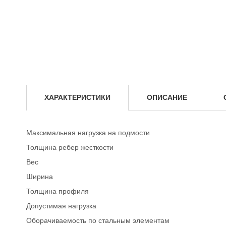
Аренда комплектующих для опалубки
Аренда ламинированной фанеры для опалубки
Выкуп опалубки
Услуги
Выкуп опалубки
Ремонт опалубки
ХАРАКТЕРИСТИКИ
ОПИСАНИЕ
Расчет и расстановка опалубки
Расчет опалубки перекрытий
Максимальная нагрузка на подмости
Толщина ребер жесткости
Расчет строительных лесов
Вес
О компании
Ширина
Прайс-лист
Толщина профиля
Условия аренды
Допустимая нагрузка
Оборачиваемость по стальным элементам