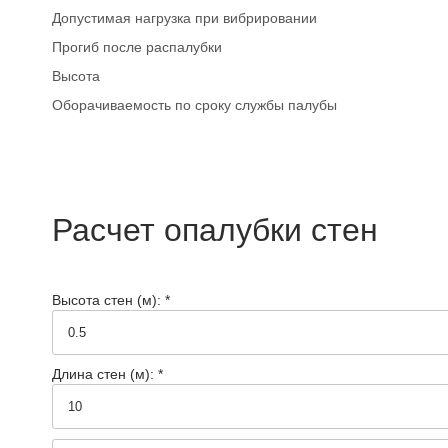
Реквизиты
Допустимая нагрузка при вибрировании
Сертификаты
Прогиб после распалубки
Высота
Документация
Оборачиваемость по сроку службы палубы
Вопрос-ответ
Фотогалерея
Статьи
Расчет опалубки стен
Новости
Отзывы
Высота стен (м): *
Акции
Контакты
Длина стен (м): *