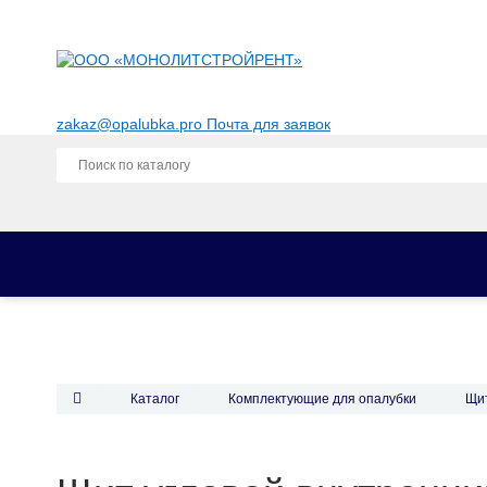
zakaz@opalubka.pro
Почта для заявок
Каталог
Опалубка
Фанера для опалубки
Комплектующие для опалубки
Каталог
Комплектующие для опалубки
Щит
Строительные леса
Аренда опалубки
Аренда опалубки перекрытий