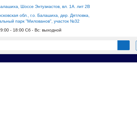
Балашиха, Шоссе Энтузиастов, вл. 1А. лит 2В
сковская обл., г.о. Балашиха, дер. Дятловка,
альный парк "Милованов", участок №32
c 9:00 - 18:00 Сб - Вс: выходной
ы для опалубки
Щиты линейные
Щит доборный 0.2х1.2 усиле
 усиленный