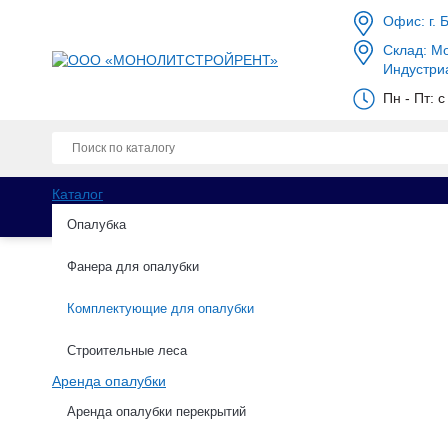
Офис: г. 
Склад: Мо
Индустри
Пн - Пт: 
Каталог
Опалубка
Фанера для опалубки
Комплектующие для опалубки
Каталог
Комплектующие для опалубки
Щит
Строительные леса
Аренда опалубки
Щит доборный 0.2х1.2
Аренда опалубки перекрытий