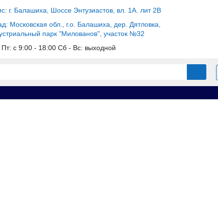
с: г. Балашиха, Шоссе Энтузиастов, вл. 1А. лит 2В
д: Московская обл., г.о. Балашиха, дер. Дятловка,
устриальный парк "Милованов", участок №32
 Пт: c 9:00 - 18:00 Сб - Вс: выходной
ы для опалубки
Щиты линейные
Щит доборный 0.55х1.5 усил
5 усиленный