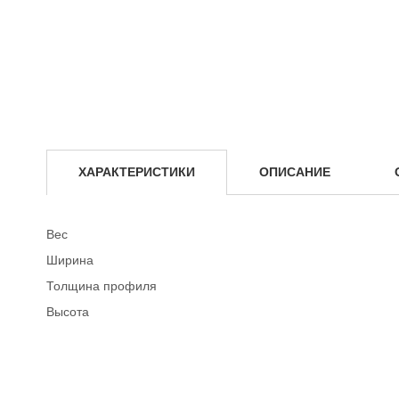
Аренда комплектующих для опалубки
Аренда ламинированной фанеры для опалубки
Выкуп опалубки
Услуги
Выкуп опалубки
Ремонт опалубки
ХАРАКТЕРИСТИКИ
ОПИСАНИЕ
Расчет и расстановка опалубки
Расчет опалубки перекрытий
Вес
Ширина
Расчет строительных лесов
Толщина профиля
О компании
Высота
Прайс-лист
Условия аренды