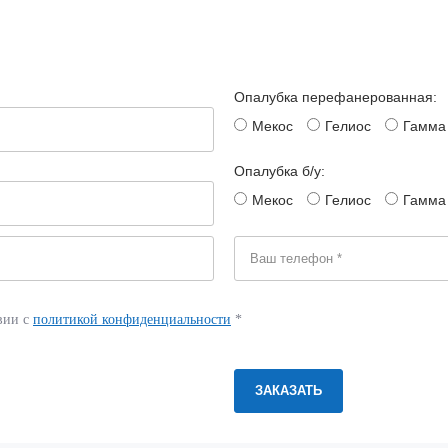
Опалубка перефанерованная:
Мекос
Гелиос
Гамма
Опалубка б/у:
Мекос
Гелиос
Гамма
вии с
политикой конфиденциальности
*