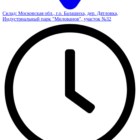
Склад: Московская обл., г.о. Балашиха, дер. Дятловка,
Индустриальный парк "Милованов", участок №32