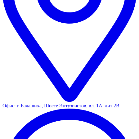
Офис: г. Балашиха, Шоссе Энтузиастов, вл. 1А. лит 2В