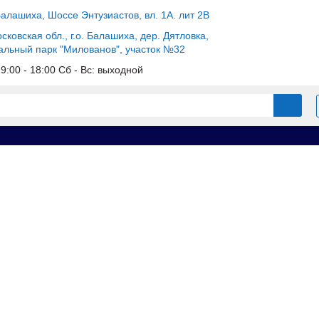
Балашиха, Шоссе Энтузиастов, вл. 1А. лит 2В
сковская обл., г.о. Балашиха, дер. Дятловка,
альный парк "Милованов", участок №32
c 9:00 - 18:00 Сб - Вс: выходной
ы для опалубки
Щиты линейные
Щит доборный 0.8х2.0 усиле
 усиленный