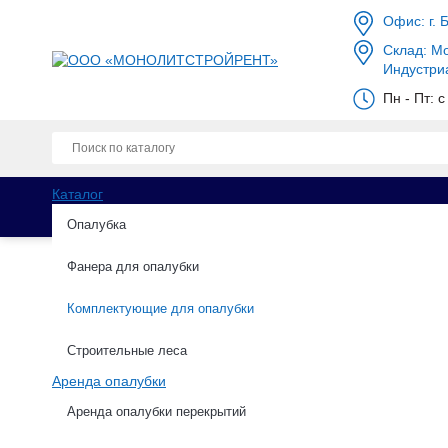
Офис: г. 
Склад: Мо
Индустри
Пн - Пт: 
Каталог
Опалубка
Фанера для опалубки
Комплектующие для опалубки
Каталог
Комплектующие для опалубки
Щит
Строительные леса
Аренда опалубки
Щит доборный 0.8х2.0
Аренда опалубки перекрытий