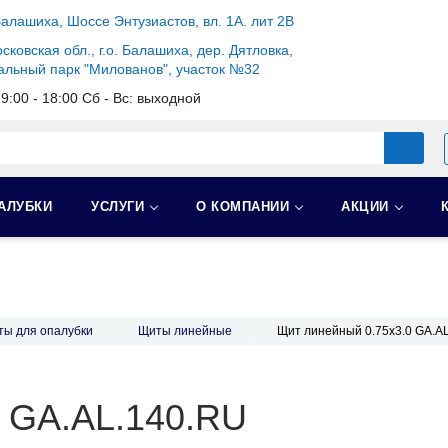
Балашиха, Шоссе Энтузиастов, вл. 1А. лит 2В
сковская обл., г.о. Балашиха, дер. Дятловка,
альный парк "Милованов", участок №32
c 9:00 - 18:00 Сб - Вс: выходной
АЛУБКИ
УСЛУГИ
О КОМПАНИИ
АКЦИИ
ы для опалубки
Щиты линейные
Щит линейный 0.75х3.0 GA.A
0 GA.AL.140.RU