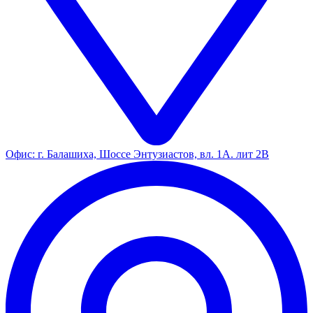
Офис: г. Балашиха, Шоссе Энтузиастов, вл. 1А. лит 2В