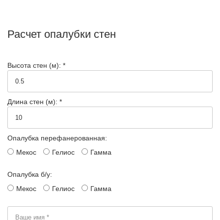
Расчет опалубки стен
Высота стен (м): *
Длина стен (м): *
Опалубка перефанерованная:
Мекос
Гелиос
Гамма
Опалубка б/у:
Мекос
Гелиос
Гамма