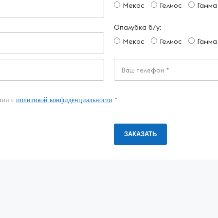
Мекос
Гелиос
Гамма
Опалубка б/у:
Мекос
Гелиос
Гамма
вии с
политикой конфиденциальности
*