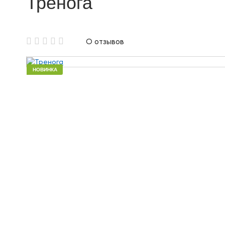
Тренога
Аренда щитовой опалубки
0 отзывов
Аренда опалубки колонн
Аренда опалубки Б/У
НОВИНКА
Аренда опалубки для фундамента
Аренда опалубки лифтовых шахт
Аренда опалубки для стен
Аренда балки для опалубки
Объемная опалубка в аренду
Аренда крупнощитовой опалубки
Аренда мелкощитовой опалубки