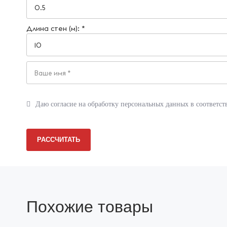
Реквизиты
Сертификаты
Длина стен (м): *
Документация
Вопрос-ответ
Фотогалерея
Даю согласие на обработку персональных данных в соответст
Статьи
Новости
РАССЧИТАТЬ
Отзывы
Акции
Контакты
Похожие товары