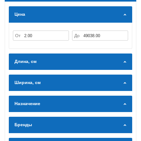
Цена
От
До
Длина, см
Ширина, см
Назначение
Бренды