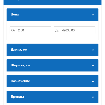
Цена
От
До
Длина, см
Ширина, см
Назначение
Бренды