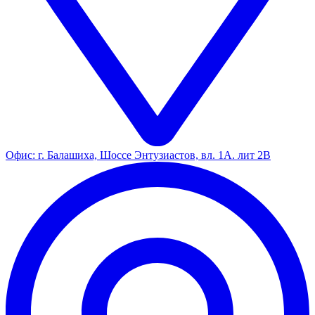
Офис: г. Балашиха, Шоссе Энтузиастов, вл. 1А. лит 2В