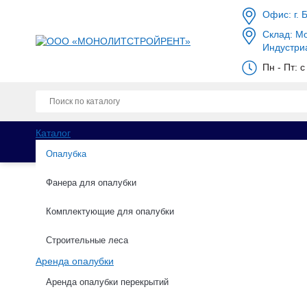
Офис: г. 
Склад: Мо
Индустри
Пн - Пт: 
Каталог
Опалубка
Фанера для опалубки
Комплектующие для опалубки
Каталог
Опалубка
БУ опалубка
Щит
Строительные леса
Аренда опалубки
Щит доборный 0.6х1.0 
Аренда опалубки перекрытий