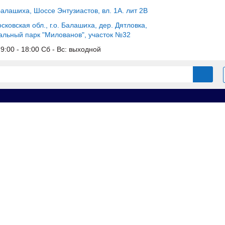
Балашиха, Шоссе Энтузиастов, вл. 1А. лит 2В
сковская обл., г.о. Балашиха, дер. Дятловка,
альный парк "Милованов", участок №32
c 9:00 - 18:00 Сб - Вс: выходной
ы для опалубки б/у
Щит доборный 0.6х1.0 усиленный бу
усиленный бу