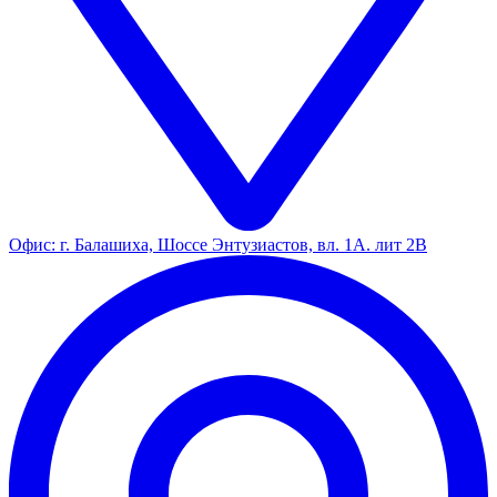
Офис: г. Балашиха, Шоссе Энтузиастов, вл. 1А. лит 2В