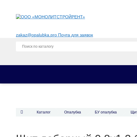
zakaz@opalubka.pro
Почта для заявок
Каталог
Опалубка
Фанера для опалубки
Комплектующие для опалубки
Каталог
Опалубка
БУ опалубка
Щит
Строительные леса
Аренда опалубки
Аренда опалубки перекрытий