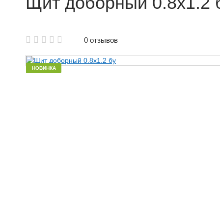
Щит доборный 0.8x1.2 
Аренда щитовой опалубки
0 отзывов
Аренда опалубки колонн
Аренда опалубки Б/У
НОВИНКА
Аренда опалубки для фундамента
Аренда опалубки лифтовых шахт
Аренда опалубки для стен
Аренда балки для опалубки
Объемная опалубка в аренду
Аренда крупнощитовой опалубки
Аренда мелкощитовой опалубки