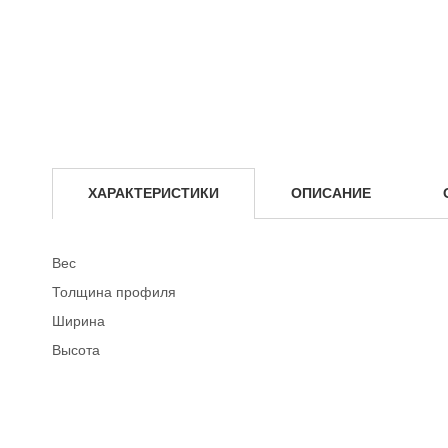
Аренда комплектующих для опалубки
Аренда ламинированной фанеры для опалубки
Выкуп опалубки
Услуги
Выкуп опалубки
Ремонт опалубки
ХАРАКТЕРИСТИКИ
ОПИСАНИЕ
Расчет и расстановка опалубки
Расчет опалубки перекрытий
Вес
Толщина профиля
Расчет строительных лесов
Ширина
О компании
Высота
Прайс-лист
Условия аренды