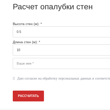
Реквизиты
Расчет опалубки стен
Сертификаты
Документация
Высота стен (м): *
Вопрос-ответ
Фотогалерея
Длина стен (м): *
Статьи
Новости
Отзывы
Даю согласие на обработку персональных данных в соответст
Акции
Контакты
РАССЧИТАТЬ