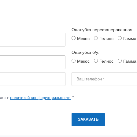
Опалубка перефанерованная:
Мекос
Гелиос
Гамма
Опалубка б/у:
Мекос
Гелиос
Гамма
вии с
политикой конфиденциальности
*