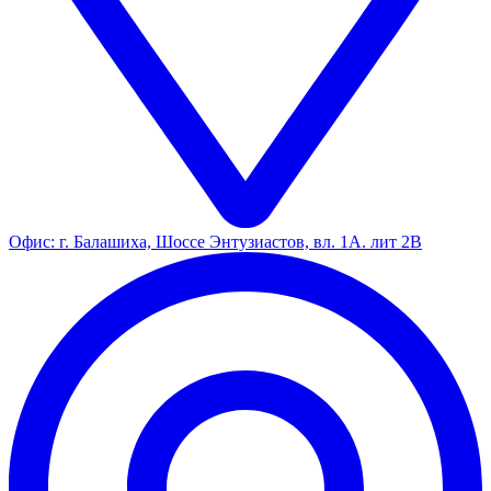
Офис: г. Балашиха, Шоссе Энтузиастов, вл. 1А. лит 2В