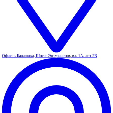
Офис: г. Балашиха, Шоссе Энтузиастов, вл. 1А. лит 2В