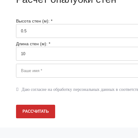
Реквизиты
Сертификаты
Высота стен (м): *
Документация
Вопрос-ответ
Длина стен (м): *
Фотогалерея
Статьи
Новости
Даю согласие на обработку персональных данных в соответст
Отзывы
Акции
Контакты
РАССЧИТАТЬ