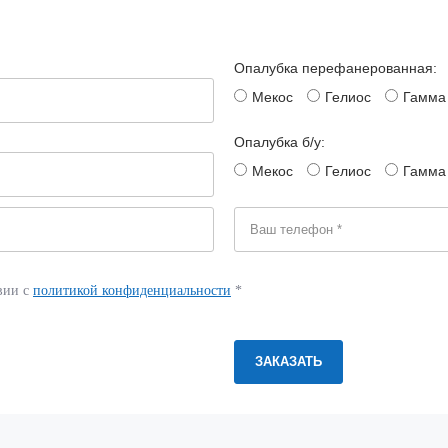
Опалубка перефанерованная:
Мекос
Гелиос
Гамма
Опалубка б/у:
Мекос
Гелиос
Гамма
вии с
политикой конфиденциальности
*