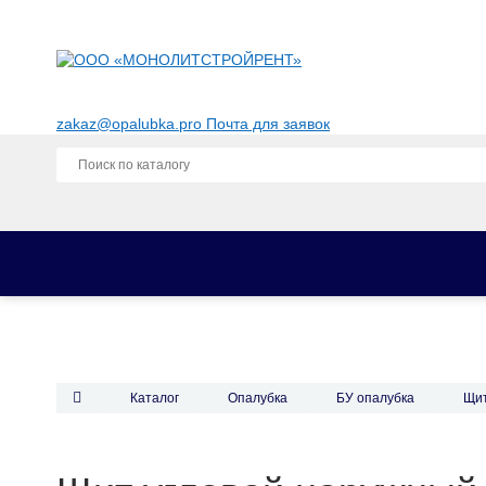
zakaz@opalubka.pro
Почта для заявок
Каталог
Опалубка
Фанера для опалубки
Комплектующие для опалубки
Каталог
Опалубка
БУ опалубка
Щит
Строительные леса
Аренда опалубки
Аренда опалубки перекрытий