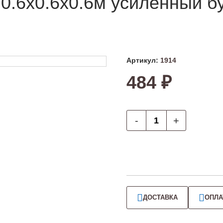
0.6х0.6х0.6м усиленный б
Артикул:
1914
484 ₽
-
+
ДОСТАВКА
ОПЛА