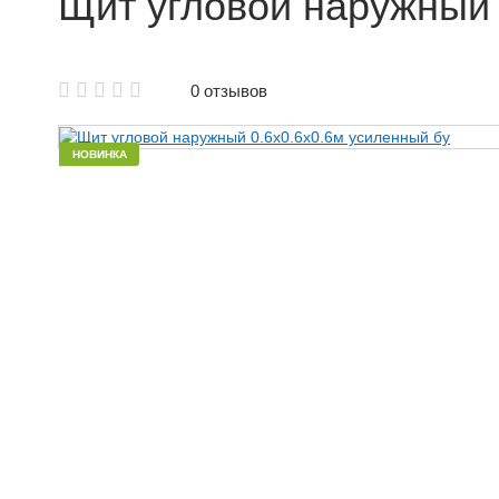
Щит угловой наружный 
Аренда щитовой опалубки
0 отзывов
Аренда опалубки колонн
Аренда опалубки Б/У
НОВИНКА
Аренда опалубки для фундамента
Аренда опалубки лифтовых шахт
Аренда опалубки для стен
Аренда балки для опалубки
Объемная опалубка в аренду
Аренда крупнощитовой опалубки
Аренда мелкощитовой опалубки