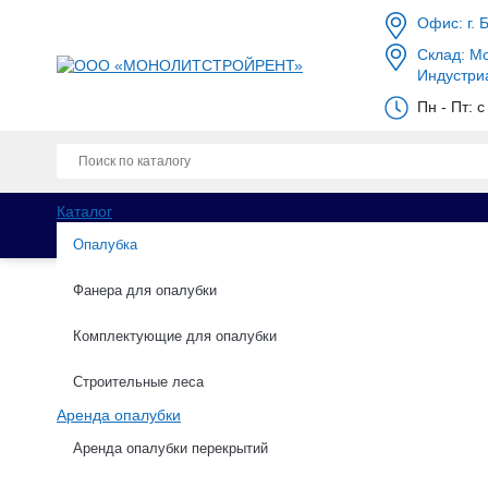
Офис: г. 
Склад: Мо
Индустри
Пн - Пт: 
Каталог
Опалубка
Фанера для опалубки
Комплектующие для опалубки
Каталог
Опалубка
БУ опалубка
Щит
Строительные леса
Аренда опалубки
Щит угловой внутренний
Аренда опалубки перекрытий