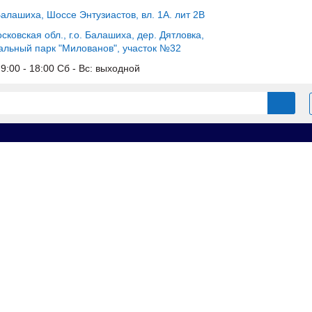
Балашиха, Шоссе Энтузиастов, вл. 1А. лит 2В
сковская обл., г.о. Балашиха, дер. Дятловка,
альный парк "Милованов", участок №32
c 9:00 - 18:00 Сб - Вс: выходной
ы для опалубки б/у
Щит угловой внутренний 0.3x0.55x3.3м бу
 0.3x0.55x3.3м бу