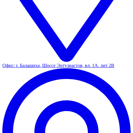
Офис: г. Балашиха, Шоссе Энтузиастов, вл. 1А. лит 2В