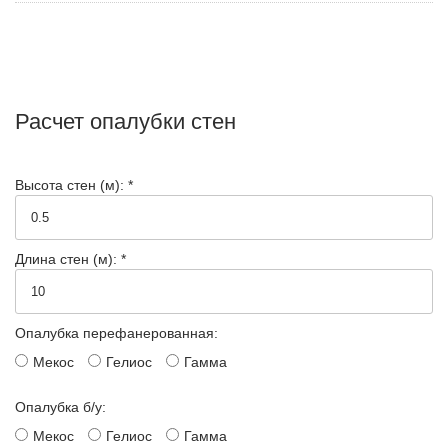
Расчет опалубки стен
Высота стен (м): *
Длина стен (м): *
Опалубка перефанерованная:
Мекос
Гелиос
Гамма
Опалубка б/у:
Мекос
Гелиос
Гамма