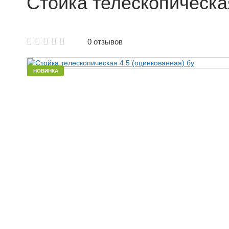
Стойка телескопическая
Аренда щитовой опалубки
0 отзывов
Аренда опалубки колонн
Аренда опалубки Б/У
НОВИНКА
Аренда опалубки для фундамента
Аренда опалубки лифтовых шахт
Аренда опалубки для стен
Аренда балки для опалубки
Объемная опалубка в аренду
Аренда крупнощитовой опалубки
Аренда мелкощитовой опалубки