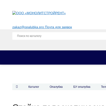
zakaz@opalubka.pro
Почта для заявок
Каталог
Опалубка
Фанера для опалубки
Комплектующие для опалубки
Каталог
Опалубка
БУ опалубка
Тел
Строительные леса
Аренда опалубки
Аренда опалубки перекрытий