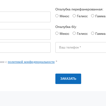
Опалубка перефанерованная:
Мекос
Гелиос
Гамма
Опалубка б/у:
Мекос
Гелиос
Гамма
вии с
политикой конфиденциальности
*