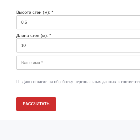
Реквизиты
Высота стен (м): *
Сертификаты
Документация
Длина стен (м): *
Вопрос-ответ
Фотогалерея
Статьи
Новости
Даю согласие на обработку персональных данных в соответст
Отзывы
Акции
РАССЧИТАТЬ
Контакты