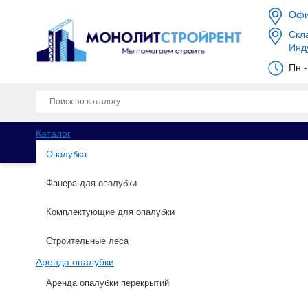
Офи
Скла
Инд
Пн -
Каталог
Опалубка
Фанера для опалубки
Комплектующие для опалубки
Каталог
Опалубка
БУ опалубка
Зам
Строительные леса
Аренда опалубки
Замок винтовой б/у
Аренда опалубки перекрытий