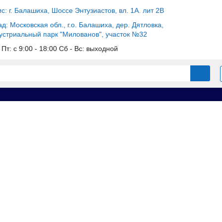
с: г. Балашиха, Шоссе Энтузиастов, вл. 1А. лит 2В
д: Московская обл., г.о. Балашиха, дер. Дятловка,
устриальный парк "Милованов", участок №32
 Пт: c 9:00 - 18:00 Сб - Вс: выходной
ок винтовой б/у