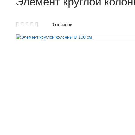
Элемент круглой колон
Аренда щитовой опалубки
0 отзывов
Аренда опалубки колонн
Аренда опалубки Б/У
Аренда опалубки для фундамента
Аренда опалубки лифтовых шахт
Аренда опалубки для стен
Аренда балки для опалубки
Объемная опалубка в аренду
Аренда крупнощитовой опалубки
Аренда мелкощитовой опалубки