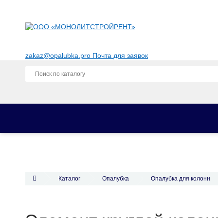
zakaz@opalubka.pro
Почта для заявок
Каталог
Опалубка
Фанера для опалубки
Комплектующие для опалубки
Каталог
Опалубка
Опалубка для колонн
Строительные леса
Аренда опалубки
Аренда опалубки перекрытий