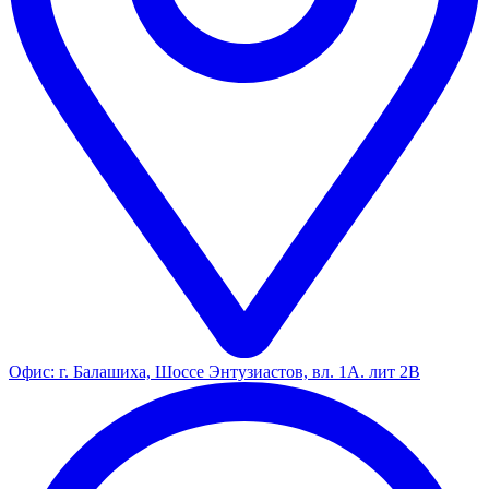
Офис: г. Балашиха, Шоссе Энтузиастов, вл. 1А. лит 2В