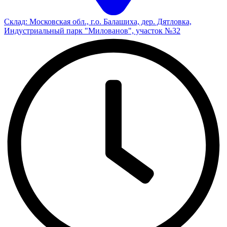
Склад: Московская обл., г.о. Балашиха, дер. Дятловка,
Индустриальный парк "Милованов", участок №32