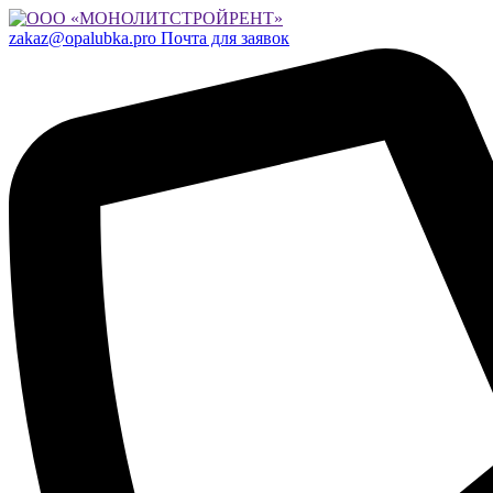
zakaz@opalubka.pro
Почта для заявок