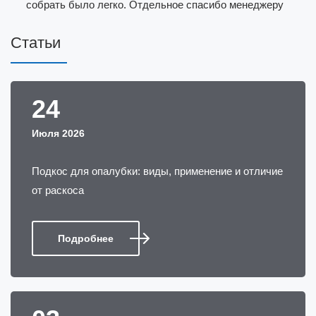
собрать было легко. Отдельное спасибо менеджеру
за быструю реакцию, согласовали заказ утром, а
Статьи
после обеда уже выгружали материал на объекте.
Когда сдавали обратно, приёмщик всё проверил
быстро, без придирок, залог вернули полностью.
Теперь рекомендую компанию коллегам, потому что
24
приятно, когда всё по-честному и без сюрпризов.
Июля 2026
Подкос для опалубки: виды, применение и отличие
от раскоса
Маслов Владимир
-
01 Декабря 2025
Подробнее
Делали монолитный каркас для склада, арендовали
комплект опалубки перекрытий и стен. Цены
адекватные, оформление договора заняло минут
десять, всё чётко. Доставку сделали оперативно,
утром оплатили, к вечеру оборудование уже было на