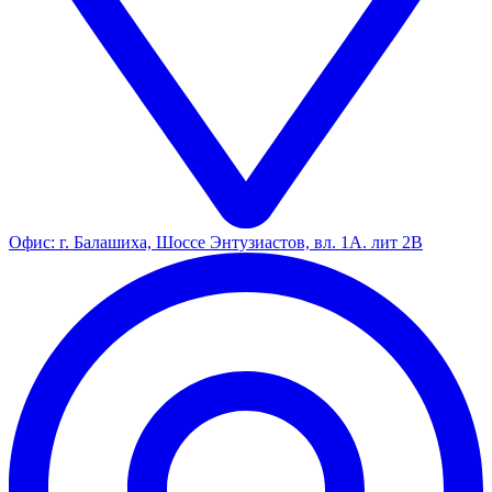
Офис: г. Балашиха, Шоссе Энтузиастов, вл. 1А. лит 2В