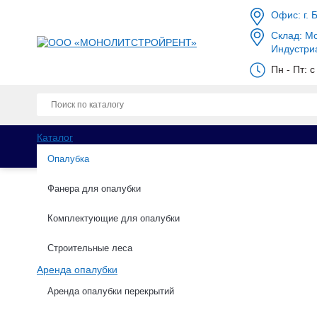
Офис: г. 
Склад: Мо
Индустри
Пн - Пт: 
Каталог
Опалубка
Фанера для опалубки
Комплектующие для опалубки
Каталог
Опалубка
Стеновая опалубка
Строительные леса
Аренда опалубки
Щит шарнирный 0.5х0.
Аренда опалубки перекрытий